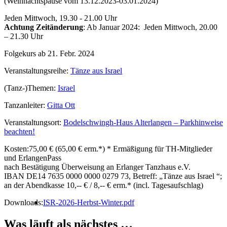
(Weihnachtspause vom 13.12.2023-03.01.2024)
Jeden Mittwoch, 19.30 - 21.00 Uhr
Achtung Zeitänderung
: Ab Januar 2024: Jeden Mittwoch, 20.00
– 21.30 Uhr
Folgekurs ab 21. Febr. 2024
Veranstaltungsreihe:
Tänze aus Israel
(Tanz-)Themen:
Israel
Tanzanleiter:
Gitta Ott
Veranstaltungsort:
Bodelschwingh-Haus Alterlangen – Parkhinweise
beachten!
Kosten:
75,00 € (65,00 € erm.*) * Ermäßigung für TH-Mitglieder
und ErlangenPass
nach Bestätigung Überweisung an Erlanger Tanzhaus e.V.
IBAN DE14 7635 0000 0000 0279 73, Betreff: „Tänze aus Israel “;
an der Abendkasse 10,-- € / 8,-- € erm.* (incl. Tagesaufschlag)
Downloads:
ISR-2026-Herbst-Winter.pdf
Was läuft als nächstes …