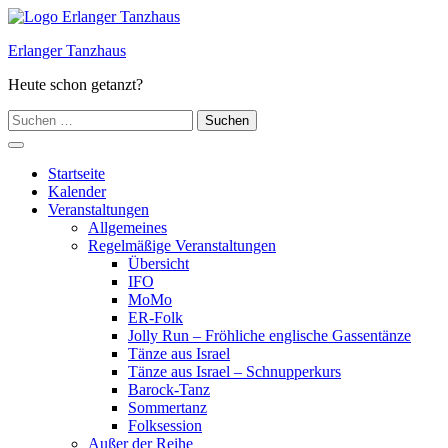
Zum
Inhalt
Erlanger Tanzhaus
springen
Heute schon getanzt?
Suchen
nach:
Hauptmenü
Startseite
Kalender
Veranstaltungen
Allgemeines
Regelmäßige Veranstaltungen
Übersicht
IFO
MoMo
ER-Folk
Jolly Run – Fröhliche englische Gassentänze
Tänze aus Israel
Tänze aus Israel – Schnupperkurs
Barock-Tanz
Sommertanz
Folksession
Außer der Reihe