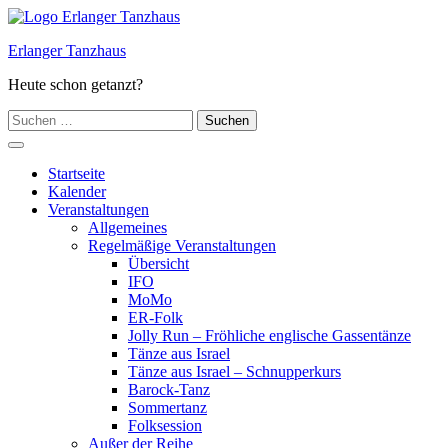
Zum
Inhalt
Erlanger Tanzhaus
springen
Heute schon getanzt?
Suchen
nach:
Hauptmenü
Startseite
Kalender
Veranstaltungen
Allgemeines
Regelmäßige Veranstaltungen
Übersicht
IFO
MoMo
ER-Folk
Jolly Run – Fröhliche englische Gassentänze
Tänze aus Israel
Tänze aus Israel – Schnupperkurs
Barock-Tanz
Sommertanz
Folksession
Außer der Reihe