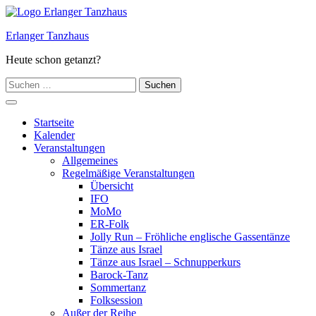
Zum
Inhalt
Erlanger Tanzhaus
springen
Heute schon getanzt?
Suchen
nach:
Hauptmenü
Startseite
Kalender
Veranstaltungen
Allgemeines
Regelmäßige Veranstaltungen
Übersicht
IFO
MoMo
ER-Folk
Jolly Run – Fröhliche englische Gassentänze
Tänze aus Israel
Tänze aus Israel – Schnupperkurs
Barock-Tanz
Sommertanz
Folksession
Außer der Reihe