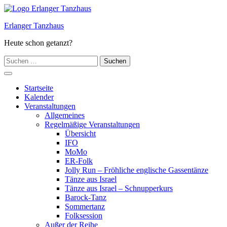
Zum
Inhalt
Erlanger Tanzhaus
springen
Heute schon getanzt?
Suchen
nach:
Hauptmenü
Startseite
Kalender
Veranstaltungen
Allgemeines
Regelmäßige Veranstaltungen
Übersicht
IFO
MoMo
ER-Folk
Jolly Run – Fröhliche englische Gassentänze
Tänze aus Israel
Tänze aus Israel – Schnupperkurs
Barock-Tanz
Sommertanz
Folksession
Außer der Reihe