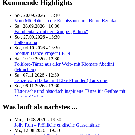
Kommende Highlights
So., 20.09.2026 - 13:30
Vom Mittelalter in die Renaissance mit Bernd Rzepka
Sa., 26.09.2026 - 16:30
Familientanz mit der Gruppe „Balmix“
So., 27.09.2026 - 13:30
Balkamania
So., 04.10.2026 - 13:30
Scottish Dance Project ER-N
Sa., 10.10.2026 - 12:30
Folklore-Tänze aus aller Welt– mit Kiomars Abedini
(München)
Sa., 07.11.2026 - 12:30
Tänze vom Balkan mit Elke Pfründer (Karlsruhe)
So., 08.11.2026 - 13:30
Historische und historisch inspirierte Tänze für Geübte mit
Martin Wirsing
Sa., 21.11.2026 - 17:00
Was läuft als nächstes ...
Bal Folk Plus – Louis und Le Bal des Ablettes
Sa., 12.12.2026 - 13:30
Scottish Dance Project ER-N
Mo., 10.08.2026 - 19:30
Sa., 27.02.2027 - 13:30
Jolly Run – Fröhliche englische Gassentänze
Scottish Dance Project ER-N
Mi., 12.08.2026 - 19:30
Do., 06.05.2027 - 12:00