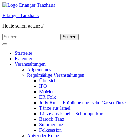
Zum
Inhalt
Erlanger Tanzhaus
springen
Heute schon getanzt?
Suchen
nach:
Hauptmenü
Startseite
Kalender
Veranstaltungen
Allgemeines
Regelmäßige Veranstaltungen
Übersicht
IFO
MoMo
ER-Folk
Jolly Run – Fröhliche englische Gassentänze
Tänze aus Israel
Tänze aus Israel – Schnupperkurs
Barock-Tanz
Sommertanz
Folksession
Außer der Reihe