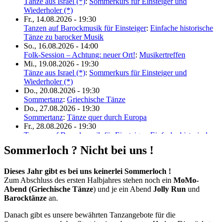
Tänze aus Israel (*)
:
Sommerkurs für Einsteiger und
7. Erlanger Bal Folk Festival 2027
Wiederholer (*)
Fr., 14.08.2026 - 19:30
Tanzen auf Barockmusik für Einsteiger
:
Einfache historische
Tänze zu barocker Musik
So., 16.08.2026 - 14:00
Folk-Session – Achtung: neuer Ort!
:
Musikertreffen
Mi., 19.08.2026 - 19:30
Tänze aus Israel (*)
:
Sommerkurs für Einsteiger und
Wiederholer (*)
Do., 20.08.2026 - 19:30
Sommertanz
:
Griechische Tänze
Do., 27.08.2026 - 19:30
Sommertanz
:
Tänze quer durch Europa
Fr., 28.08.2026 - 19:30
Tanzen auf Barockmusik für Einsteiger
:
Einfache historische
Tänze zu barocker Musik
Sommerloch ? Nicht bei uns !
Do., 03.09.2026 - 19:30
Sommertanz
:
Balkantänze
Di., 08.09.2026 - 19:30
Dieses Jahr gibt es bei uns keinerlei Sommerloch !
IFO
:
American Line Dance
Zum Abschluss des ersten Halbjahres stehen noch ein
MoMo-
Do., 10.09.2026 - 19:30
Abend (Griechische Tänze
) und je ein Abend
Jolly Run
und
Sommertanz
:
Französische Tänze
Barocktänze
an.
Fr., 11.09.2026 - 19:30
Danach gibt es unsere bewährten Tanzangebote für die
Tanzen auf Barockmusik für Einsteiger
:
Einfache historische