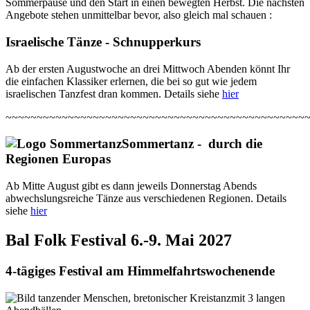
Sommerpause und den Start in einen bewegten Herbst. Die nächsten
Tänze zu barocker Musik
Angebote stehen unmittelbar bevor, also gleich mal schauen :
Mo., 14.09.2026 - 19:30
Jolly Run – Fröhliche englische Gassentänze
Israelische Tänze - Schnupperkurs
Di., 15.09.2026 - 19:30
IFO
:
American Line Dance
Mi., 16.09.2026 - 20:00
Ab der ersten Augustwoche an drei Mittwoch Abenden könnt Ihr
Tänze aus Israel für Fortgeschrittene
:
Fortlaufender Kurs (**)
die einfachen Klassiker erlernen, die bei so gut wie jedem
- Feb. bis Juli 2026
israelischen Tanzfest dran kommen. Details siehe
hier
So., 20.09.2026 - 13:30
Vom Mittelalter in die Renaissance mit Bernd Rzepka
~~~~~~~~~~~~~~~~~~~~~~~~~~~~~~~~~~~~~~~~~~~~~~~~
So., 20.09.2026 - 14:00
Folk-Session – Achtung: neuer Ort!
:
Musikertreffen
Sommertanz - durch die
Mi., 23.09.2026 - 20:00
Regionen Europas
Tänze aus Israel für Fortgeschrittene
:
Fortlaufender Kurs (**)
- Feb. bis Juli 2026
Ab Mitte August gibt es dann jeweils Donnerstag Abends
Do., 24.09.2026 - 19:00
abwechslungsreiche Tänze aus verschiedenen Regionen. Details
ER-Folk
:
American Line Dance
siehe
hier
Sa., 26.09.2026 - 16:30
Familientanz mit der Gruppe „Balmix“
Bal Folk Festival 6.-9. Mai 2027
4-tägiges Festival am Himmelfahrtswochenende
mit 3 langen