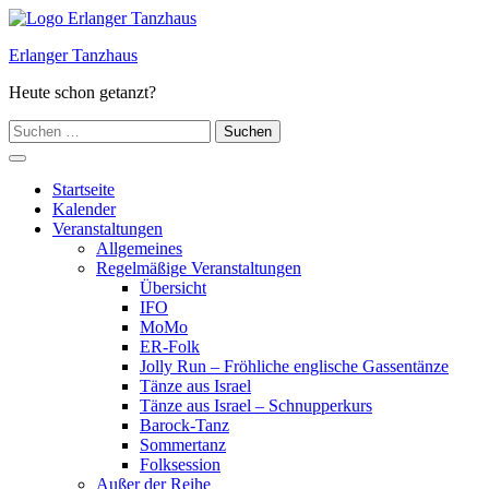
Zum
Inhalt
Erlanger Tanzhaus
springen
Heute schon getanzt?
Suchen
nach:
Hauptmenü
Startseite
Kalender
Veranstaltungen
Allgemeines
Regelmäßige Veranstaltungen
Übersicht
IFO
MoMo
ER-Folk
Jolly Run – Fröhliche englische Gassentänze
Tänze aus Israel
Tänze aus Israel – Schnupperkurs
Barock-Tanz
Sommertanz
Folksession
Außer der Reihe