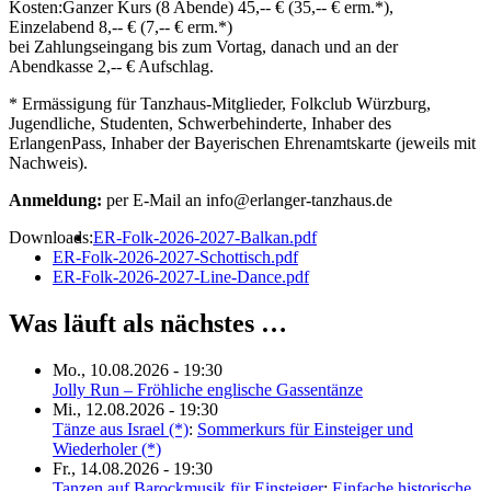
Kosten:
Ganzer Kurs (8 Abende) 45,-- € (35,-- € erm.*),
Einzelabend 8,-- € (7,-- € erm.*)
bei Zahlungseingang bis zum Vortag, danach und an der
Abendkasse 2,-- € Aufschlag.
* Ermässigung für Tanzhaus-Mitglieder, Folkclub Würzburg,
Jugendliche, Studenten, Schwerbehinderte, Inhaber des
ErlangenPass, Inhaber der Bayerischen Ehrenamtskarte (jeweils mit
Nachweis).
Anmeldung:
per E-Mail an info@erlanger-tanzhaus.de
Downloads:
ER-Folk-2026-2027-Balkan.pdf
ER-Folk-2026-2027-Schottisch.pdf
ER-Folk-2026-2027-Line-Dance.pdf
Was läuft als nächstes …
Mo., 10.08.2026 - 19:30
Jolly Run – Fröhliche englische Gassentänze
Mi., 12.08.2026 - 19:30
Tänze aus Israel (*)
:
Sommerkurs für Einsteiger und
Wiederholer (*)
Fr., 14.08.2026 - 19:30
Tanzen auf Barockmusik für Einsteiger
:
Einfache historische