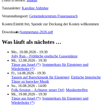
(Tanz-)Themen:
Balkan
Tanzanleiter:
Karoline Aldridge
Veranstaltungsort:
Gemeindezentrum Frauenaurach
Kosten:
Eintritt frei, Spende zur Deckung der Kosten willkommen
Downloads:
Sommertanz-2026.pdf
Was läuft als nächstes …
Mo., 10.08.2026 - 19:30
Jolly Run – Fröhliche englische Gassentänze
Mi., 12.08.2026 - 19:30
Tänze aus Israel (*)
:
Sommerkurs für Einsteiger und
Wiederholer (*)
Fr., 14.08.2026 - 19:30
Tanzen auf Barockmusik für Einsteiger
:
Einfache historische
Tänze zu barocker Musik
So., 16.08.2026 - 14:00
Folk-Session – Achtung: neuer Ort!
:
Musikertreffen
Mi., 19.08.2026 - 19:30
Tänze aus Israel (*)
:
Sommerkurs für Einsteiger und
Wiederholer (*)