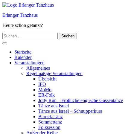
Zum
Inhalt
Erlanger Tanzhaus
springen
Heute schon getanzt?
Suchen
nach:
Hauptmenü
Startseite
Kalender
Veranstaltungen
Allgemeines
Regelmäßige Veranstaltungen
Übersicht
IFO
MoMo
ER-Folk
Jolly Run – Fröhliche englische Gassentänze
Tänze aus Israel
Tänze aus Israel – Schnupperkurs
Barock-Tanz
Sommertanz
Folksession
Außer der Reihe