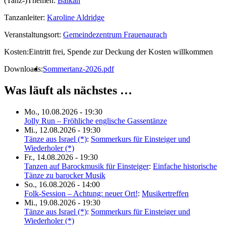
(Tanz-)Themen:
Balkan
Tanzanleiter:
Karoline Aldridge
Veranstaltungsort:
Gemeindezentrum Frauenaurach
Kosten:
Eintritt frei, Spende zur Deckung der Kosten willkommen
Downloads:
Sommertanz-2026.pdf
Was läuft als nächstes …
Mo., 10.08.2026 - 19:30
Jolly Run – Fröhliche englische Gassentänze
Mi., 12.08.2026 - 19:30
Tänze aus Israel (*)
:
Sommerkurs für Einsteiger und
Wiederholer (*)
Fr., 14.08.2026 - 19:30
Tanzen auf Barockmusik für Einsteiger
:
Einfache historische
Tänze zu barocker Musik
So., 16.08.2026 - 14:00
Folk-Session – Achtung: neuer Ort!
:
Musikertreffen
Mi., 19.08.2026 - 19:30
Tänze aus Israel (*)
:
Sommerkurs für Einsteiger und
Wiederholer (*)