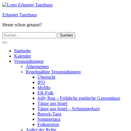
Zum
Inhalt
Erlanger Tanzhaus
springen
Heute schon getanzt?
Suchen
nach:
Hauptmenü
Startseite
Kalender
Veranstaltungen
Allgemeines
Regelmäßige Veranstaltungen
Übersicht
IFO
MoMo
ER-Folk
Jolly Run – Fröhliche englische Gassentänze
Tänze aus Israel
Tänze aus Israel – Schnupperkurs
Barock-Tanz
Sommertanz
Folksession
Außer der Reihe