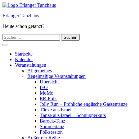
Zum
Inhalt
Erlanger Tanzhaus
springen
Heute schon getanzt?
Suchen
nach:
Hauptmenü
Startseite
Kalender
Veranstaltungen
Allgemeines
Regelmäßige Veranstaltungen
Übersicht
IFO
MoMo
ER-Folk
Jolly Run – Fröhliche englische Gassentänze
Tänze aus Israel
Tänze aus Israel – Schnupperkurs
Barock-Tanz
Sommertanz
Folksession
Außer der Reihe