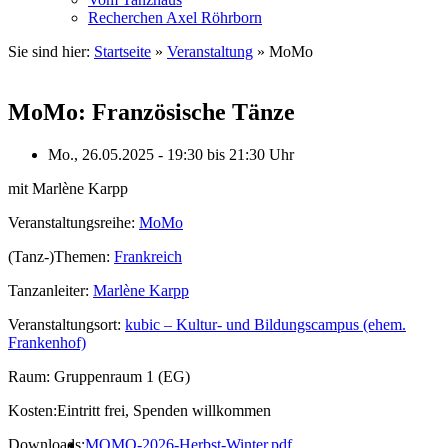
Recherchen Axel Röhrborn
Sie sind hier:
Startseite
»
Veranstaltung
»
MoMo
MoMo: Französische Tänze
Mo., 26.05.2025 - 19:30
bis
21:30 Uhr
mit Marlène Karpp
Veranstaltungsreihe:
MoMo
(Tanz-)Themen:
Frankreich
Tanzanleiter:
Marlène Karpp
Veranstaltungsort:
kubic – Kultur- und Bildungscampus (ehem.
Frankenhof)
Raum:
Gruppenraum 1 (EG)
Kosten:
Eintritt frei, Spenden willkommen
Downloads:
MOMO-2026-Herbst-Winter.pdf