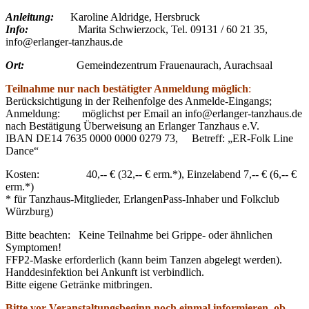
Anleitung:
Karoline Aldridge, Hersbruck
Info:
Marita Schwierzock, Tel. 09131 / 60 21 35,
info@erlanger-tanzhaus.de
Ort:
Gemeindezentrum Frauenaurach, Aurachsaal
Teilnahme nur nach bestätigter Anmeldung möglich
:
Berücksichtigung in der Reihenfolge des Anmelde-Eingangs;
Anmeldung: möglichst per Email an info@erlanger-tanzhaus.de
nach Bestätigung Überweisung an Erlanger Tanzhaus e.V.
IBAN DE14 7635 0000 0000 0279 73, Betreff: „ER-Folk Line
Dance“
Kosten: 40,-- € (32,-- € erm.*), Einzelabend 7,-- € (6,-- €
erm.*)
* für Tanzhaus-Mitglieder, ErlangenPass-Inhaber und Folkclub
Würzburg)
Bitte beachten: Keine Teilnahme bei Grippe- oder ähnlichen
Symptomen!
FFP2-Maske erforderlich (kann beim Tanzen abgelegt werden).
Handdesinfektion bei Ankunft ist verbindlich.
Bitte eigene Getränke mitbringen.
Bitte vor Veranstaltungsbeginn noch einmal informieren, ob