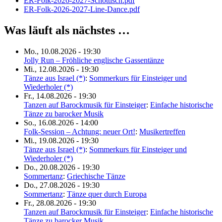
ER-Folk-2026-2027-Schottisch.pdf
ER-Folk-2026-2027-Line-Dance.pdf
Was läuft als nächstes …
Mo., 10.08.2026 - 19:30
Jolly Run – Fröhliche englische Gassentänze
Mi., 12.08.2026 - 19:30
Tänze aus Israel (*)
:
Sommerkurs für Einsteiger und
Wiederholer (*)
Fr., 14.08.2026 - 19:30
Tanzen auf Barockmusik für Einsteiger
:
Einfache historische
Tänze zu barocker Musik
So., 16.08.2026 - 14:00
Folk-Session – Achtung: neuer Ort!
:
Musikertreffen
Mi., 19.08.2026 - 19:30
Tänze aus Israel (*)
:
Sommerkurs für Einsteiger und
Wiederholer (*)
Do., 20.08.2026 - 19:30
Sommertanz
:
Griechische Tänze
Do., 27.08.2026 - 19:30
Sommertanz
:
Tänze quer durch Europa
Fr., 28.08.2026 - 19:30
Tanzen auf Barockmusik für Einsteiger
:
Einfache historische
Tänze zu barocker Musik