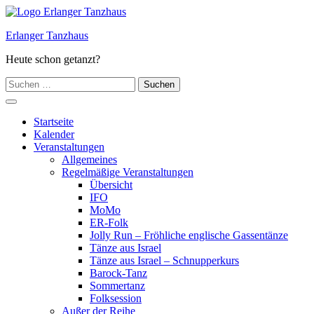
Zum
Inhalt
Erlanger Tanzhaus
springen
Heute schon getanzt?
Suchen
nach:
Hauptmenü
Startseite
Kalender
Veranstaltungen
Allgemeines
Regelmäßige Veranstaltungen
Übersicht
IFO
MoMo
ER-Folk
Jolly Run – Fröhliche englische Gassentänze
Tänze aus Israel
Tänze aus Israel – Schnupperkurs
Barock-Tanz
Sommertanz
Folksession
Außer der Reihe