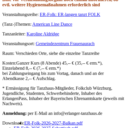
evtl. weitere Hygienemaßnahmen erforderlich sind
Veranstaltungsreihe:
ER-Folk: ER-langen tanzt FOLK
(Tanz-)Themen:
American Line Dance
Tanzanleiter:
Karoline Aldridge
Veranstaltungsort:
Gemeindezentrum Frauenaurach
Raum:
Verschieden Orte, siehe die einzelne Tanzreihe
Kosten:
Ganzer Kurs (8 Abende) 45,-- € (35,-- € erm.*),
Einzelabend 8,-- € (7,-- € erm.*)
bei Zahlungseingang bis zum Vortag, danach und an der
Abendkasse 2,-- € Aufschlag.
* Ermässigung für Tanzhaus-Mitglieder, Folkclub Würzburg,
Jugendliche, Studenten, Schwerbehinderte, Inhaber des
ErlangenPass, Inhaber der Bayerischen Ehrenamtskarte (jeweils mit
Nachweis).
Anmeldung:
per E-Mail an info@erlanger-tanzhaus.de
Downloads:
ER-Folk-2026-2027-Balkan.pdf