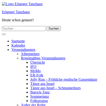
Zum
Inhalt
Erlanger Tanzhaus
springen
Heute schon getanzt?
Suchen
nach:
Hauptmenü
Startseite
Kalender
Veranstaltungen
Allgemeines
Regelmäßige Veranstaltungen
Übersicht
IFO
MoMo
ER-Folk
Jolly Run – Fröhliche englische Gassentänze
Tänze aus Israel
Tänze aus Israel – Schnupperkurs
Barock-Tanz
Sommertanz
Folksession
Außer der Reihe