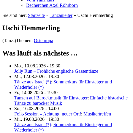
Recherchen Axel Röhrborn
Sie sind hier:
Startseite
»
Tanzanleiter
»
Uschi Hemmerling
Uschi Hemmerling
(Tanz-)Themen:
Osteuropa
Was läuft als nächstes …
Mo., 10.08.2026 - 19:30
Jolly Run – Fröhliche englische Gassentänze
Mi., 12.08.2026 - 19:30
Tänze aus Israel (*)
:
Sommerkurs für Einsteiger und
Wiederholer (*)
Fr., 14.08.2026 - 19:30
Tanzen auf Barockmusik für Einsteiger
:
Einfache historische
Tänze zu barocker Musik
So., 16.08.2026 - 14:00
Folk-Session – Achtung: neuer Ort!
:
Musikertreffen
Mi., 19.08.2026 - 19:30
Tänze aus Israel (*)
:
Sommerkurs für Einsteiger und
Wiederholer (*)