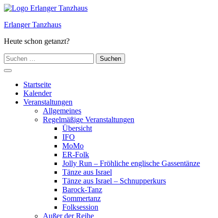
Zum
Inhalt
Erlanger Tanzhaus
springen
Heute schon getanzt?
Suchen
nach:
Hauptmenü
Startseite
Kalender
Veranstaltungen
Allgemeines
Regelmäßige Veranstaltungen
Übersicht
IFO
MoMo
ER-Folk
Jolly Run – Fröhliche englische Gassentänze
Tänze aus Israel
Tänze aus Israel – Schnupperkurs
Barock-Tanz
Sommertanz
Folksession
Außer der Reihe