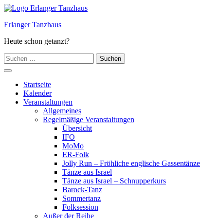
Zum
Inhalt
Erlanger Tanzhaus
springen
Heute schon getanzt?
Suchen
nach:
Hauptmenü
Startseite
Kalender
Veranstaltungen
Allgemeines
Regelmäßige Veranstaltungen
Übersicht
IFO
MoMo
ER-Folk
Jolly Run – Fröhliche englische Gassentänze
Tänze aus Israel
Tänze aus Israel – Schnupperkurs
Barock-Tanz
Sommertanz
Folksession
Außer der Reihe