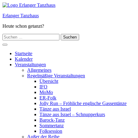
Zum
Inhalt
Erlanger Tanzhaus
springen
Heute schon getanzt?
Suchen
nach:
Hauptmenü
Startseite
Kalender
Veranstaltungen
Allgemeines
Regelmäßige Veranstaltungen
Übersicht
IFO
MoMo
ER-Folk
Jolly Run – Fröhliche englische Gassentänze
Tänze aus Israel
Tänze aus Israel – Schnupperkurs
Barock-Tanz
Sommertanz
Folksession
Außer der Reihe