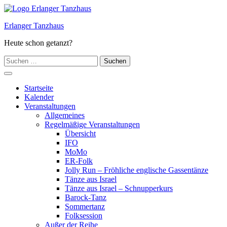
Zum
Inhalt
Erlanger Tanzhaus
springen
Heute schon getanzt?
Suchen
nach:
Hauptmenü
Startseite
Kalender
Veranstaltungen
Allgemeines
Regelmäßige Veranstaltungen
Übersicht
IFO
MoMo
ER-Folk
Jolly Run – Fröhliche englische Gassentänze
Tänze aus Israel
Tänze aus Israel – Schnupperkurs
Barock-Tanz
Sommertanz
Folksession
Außer der Reihe